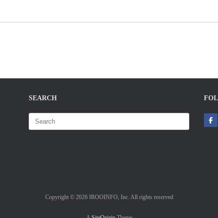
SEARCH
FOL
Search
for:
Copyright © 2026 IROOINFO, Inc. All rights reserved
A
SiteOrigin
Theme