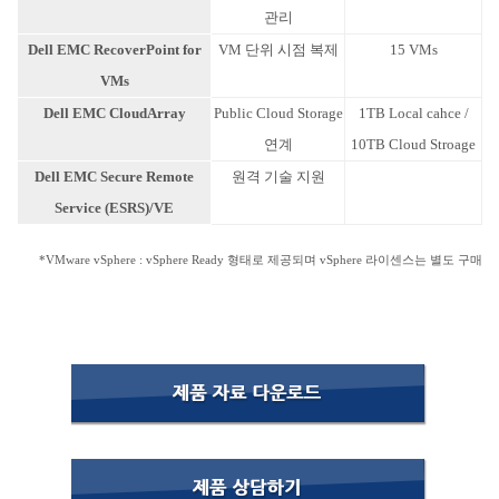
관리
Dell EMC RecoverPoint for
VM 단위 시점 복제
15 VMs
VMs
Dell EMC CloudArray
Public Cloud Storage
1TB Local cahce /
연계
10TB Cloud Stroage
Dell EMC Secure Remote
원격 기술 지원
Service (ESRS)/VE
*VMware vSphere : vSphere Ready 형태로 제공되며 vSphere 라이센스는 별도 구매