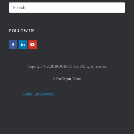
Search
for:
FOLLOW US
Copyright © 2026 IROOINFO, Inc. All rights reserved
A
SiteOrigin
Theme
Copy Protected by
Chetan
's
WP-Copyprotect
.