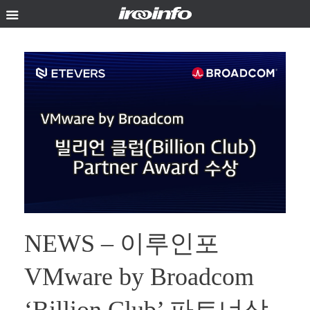
Skip
to
content
NEWS – 이루인포
VMware by Broadcom